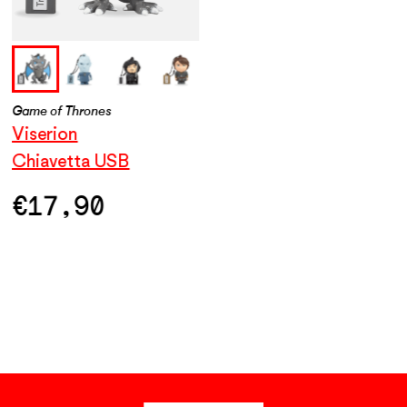
Game of Thrones
Game of Thrones
Gam
Viserion
Night King
Jo
Chiavetta USB
Chiavetta USB
Ch
€
17,90
€
17,90
€