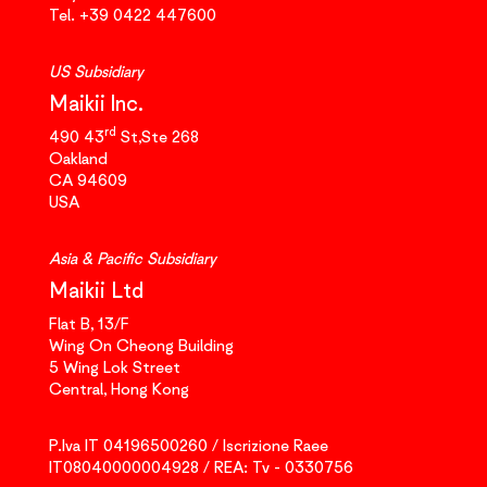
Tel.
+39 0422 447600
US Subsidiary
Maikii Inc.
rd
490 43
St,Ste 268
Oakland
CA 94609
USA
Asia & Pacific Subsidiary
Maikii Ltd
Flat B, 13/F
Wing On Cheong Building
5 Wing Lok Street
Central, Hong Kong
P.Iva IT 04196500260 / Iscrizione Raee
IT08040000004928 / REA: Tv - 0330756