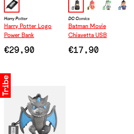
Harry Potter
DC Comics
DC Comics
D
Harry Potter Logo
Wonder Woman
Batman Movie
F
Power Bank
Chiavetta USB
Chiavetta USB
C
€
€
29,90
17,90
€
17,90