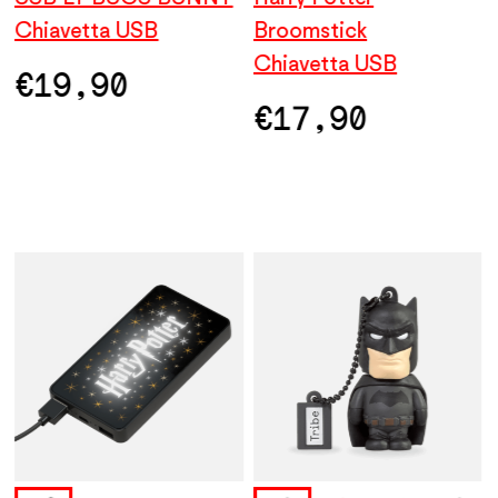
Chiavetta USB
Chiavetta USB
Chiavetta USB
Broomstick
Ch
B
Chiavetta USB
C
€
€
19,90
17,90
€
19,90
€
€
17,90