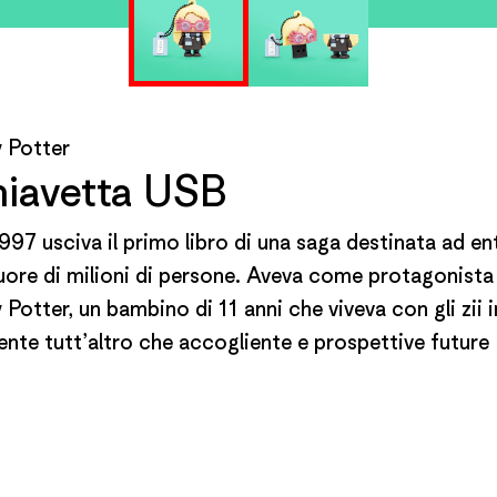
y Potter
iavetta USB
997 usciva il primo libro di una saga destinata ad en
uore di milioni di persone. Aveva come protagonista
 Potter, un bambino di 11 anni che viveva con gli zii i
nte tutt’altro che accogliente e prospettive future
nto dubbie. Ma un giorno Harry scopre di essere un
€
–
17,90
, e non un mago qualunque. Quel momento cambia l
 e anche la nostra: inizia così un lungo e avventuroso
io fatto di scoperte, amicizie, lotte tra il bene e il ma