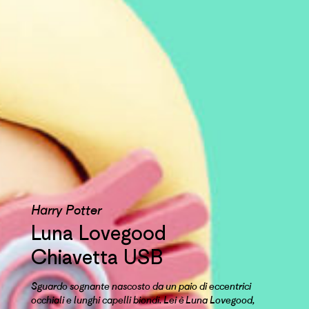
Harry Potter
Luna Lovegood
Chiavetta USB
Sguardo sognante nascosto da un paio di eccentrici
occhiali e lunghi capelli biondi. Lei è Luna Lovegood,