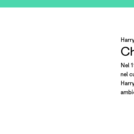
Harr
Ch
Nel 1
nel c
Harry
ambie
alqua
Harry Potter
Luna Lovegood
mago
Chiavetta USB
vita,
viagg