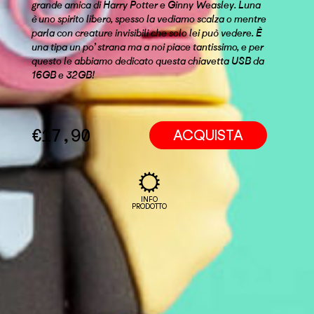
grande amica di Harry Potter e Ginny Weasley. Luna
è uno spirito libero, spesso la vediamo scalza o mentre
parla con creature invisibili che solo lei può vedere. È
una tipa un po’ strana ma a noi piace tantissimo, e per
questo le abbiamo dedicato questa chiavetta USB da
16GB e 32GB!
€
17,90
ACQUISTA
INFO
PRODOTTO