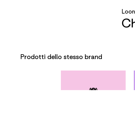
Loon
Ch
Prodotti dello stesso brand
Looney Tunes
USB LT BUGS BUNNY
Chiavetta USB