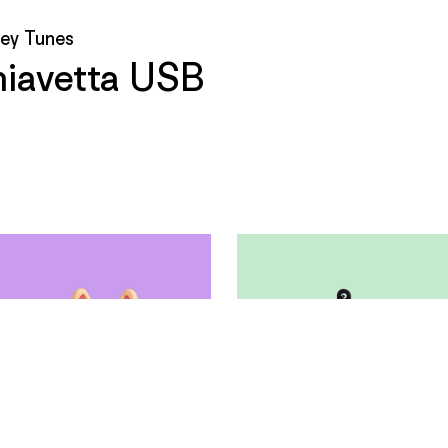
ey Tunes
iavetta USB
€
–
0,00