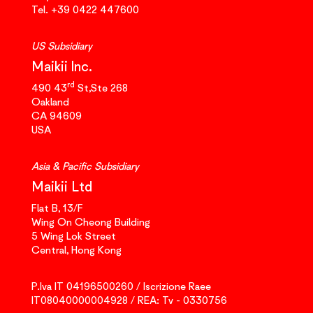
Tel.
+39 0422 447600
US Subsidiary
Maikii Inc.
rd
490 43
St,Ste 268
Oakland
CA 94609
USA
Asia & Pacific Subsidiary
Maikii Ltd
Flat B, 13/F
Wing On Cheong Building
5 Wing Lok Street
Central, Hong Kong
P.Iva IT 04196500260 / Iscrizione Raee
IT08040000004928 / REA: Tv - 0330756