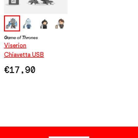
Game of Thrones
Game of Thrones
Gam
Viserion
Night King
Jo
Chiavetta USB
Chiavetta USB
Ch
€
17,90
€
17,90
€