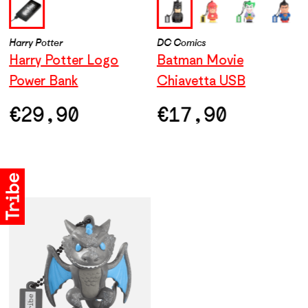
Harry Potter
DC Comics
DC Comics
D
Harry Potter Logo
Wonder Woman
Batman Movie
F
Power Bank
Chiavetta USB
Chiavetta USB
C
€
€
29,90
17,90
€
17,90