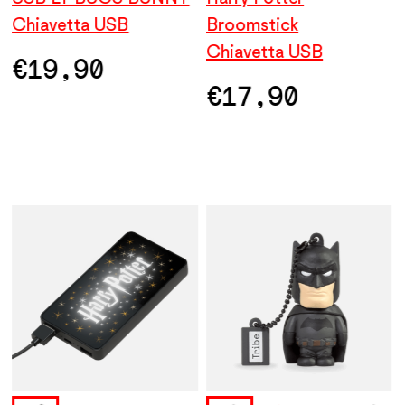
Chiavetta USB
Chiavetta USB
Chiavetta USB
Broomstick
Ch
B
Chiavetta USB
C
€
€
19,90
17,90
€
19,90
€
€
17,90